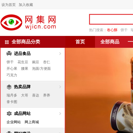
设为首页
加入收藏
热门搜索：
卷心酥
饼干
全部商品分类
首页
全部商品
一
进品食品
饼干
花生豆
豌豆
杏仁
开心果
腰果
泡面/方便面
巧克力
热卖品牌
瑞丹多
大哥
喜达
养养
拿卡图
成品网站
企业网站
网上商城